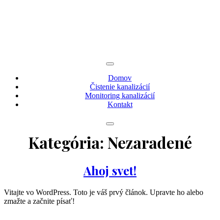
Preskočiť
na
obsah
Domov
Čistenie kanalizácií
Monitoring kanalizácií
Kontakt
Kategória:
Nezaradené
Ahoj svet!
Vitajte vo WordPress. Toto je váš prvý článok. Upravte ho alebo
zmažte a začnite písať!